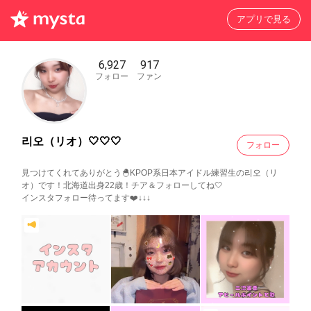
アプリで見る
6,927
917
フォロー
ファン
리오（リオ）🤍🤍🤍
フォロー
見つけてくれてありがとう🐣KPOP系日本アイドル練習生の리오（リ
オ）です！北海道出身22歳！チア＆フォローしてね🤍
インスタフォロー待ってます❤️↓↓↓