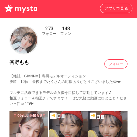
アプリで見る
273
148
フォロー
ファン
杏野もも
フォロー
【雑誌 GIANNA】専属モデルオーディション
決勝 19位 最後までたくさんの応援ありがとうございました😭❤️
マルチに活躍できるモデル＆女優を目指して活動しています🎵
相互フォロー＆相互チアできます！！ぜひ気軽に動画にひとことくださ
いっ(*´ω｀*)💝