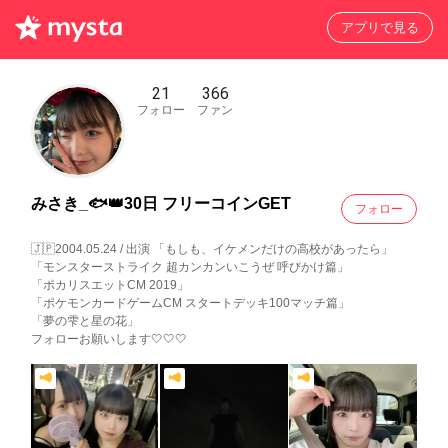
アプリで見る
21
366
フォロー
ファン
みさき_🐟👑30日 フリーコインGET
フォロー
🇯🇵2004.05.24 / 出演 「もしも、イケメンだけの高校があったら」
「モンスターストライク 超カンカンいこうぜ 呼びかけ篇」
「ポカリスエットCM 2019」
「ポケモンカードゲームCM スタートデッキ100マッチ篇」
「夢の雫と星の花」
フォローお願いします🤍🤍🤍