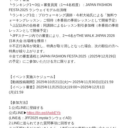
┗ランキング1〜3位＋審査員賞（1〜4名程度）：JAPAN FASHION
FESTA 2025 ランウェイモデル出演権
┗ランキング1位：プロウォーキング講師・今村大祐氏による「無料ウ
ォーキングレッスン」ご招待​​（本番前の事前レッスンとして開催予定）
┗上記以外の合格者：同講師によるレッスン割引参加権（本番前の事前
レッスンとして開催予定）
┗JFFステージ内での審査により、2〜4名がTHE WALK JAPAN 2026
日本大会 出場権を獲得！
※不正行為等が発覚し、特典が取り消しとなった場合、次の順位の方へ
特典が繰り上がります。
※全ての審査過程とJAPAN FASHION FESTA 2025（2025年12月29日
の予定）にご参加いただける方に限ります。
【イベント実施スケジュール】
【動画投稿期間】2025年10月21日(火)〜 2025年11月30日(日)21:59
【イベント審査】2025年11月25日(火)19:00〜2025年12月1日
(月)21:59
【参加方法】
1.公式LINEに登録する
公式LINE▶
https://lin.ee/iAwbEYb
(LINE名：JFF2025 mystaランウェイAD)
2.LINEに送られてきた質問事項に回答する