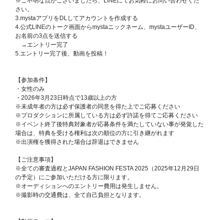
※ご不明な点がございましたら、LINEにてお気軽にお問い合わせくだ
さい。
3.mystaアプリをDLしてアカウントを作成する
4.公式LINEのトーク画面からmystaニックネーム、mystaユーザーID、
お名前の3点を送信する
→エントリー完了
5.エントリー完了後、動画を投稿！
【参加条件】
・女性のみ
・2026年3月23日時点で13歳以上の方
※未成年者の方は必ず保護者の同意を得た上でご応募ください
※プロダクションに所属している方は必ず許諾を得てご応募ください
※イベント終了後特典対象者が応募条件を満たしていない事が発覚した
場合は、特典を受ける権利は次の順位の方に引き継がれます
※出演権を獲得された場合は辞退はできません
【ご注意事項】
※全ての審査過程とJAPAN FASHION FESTA 2025（2025年12月29日
の予定）にご参加いただける方に限ります。
※オーディションへのエントリー費用は発生しません。
※撮影時の交通費は、全て自己負担となります。