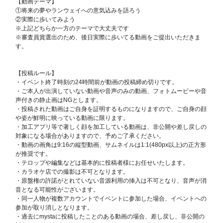
【動画テーマ】
①将来の夢やランウェイへの意気込みを語ろう
②実際に歩いてみよう
※上記どちらか一方のテーマで大丈夫です
※審査員賞選出のため、後日実際に歩いてる動画をご提出いただきま
す。
【投稿ルール】
・イベント終了時刻の24時間前が動画の投稿締め切りです。
・ご本人が出演していない動画や音声のみの動画、フォトムービーや音
声付きの静止画はNGとします。
・投稿された動画はご自身を証明するものになりますので、ご自身の顔
や姿が鮮明に映っている動画に限ります。
・加工アプリ等で著しく顔を加工している動画は、非公開や差し戻しの
対象になる場合がありますので、予めご了承ください。
・動画の画角は9:16の縦型動画、サムネイルは1:1(480px以上)の正方形
が推奨です。
・テロップや編集などは基本的に投稿者様にお任せいたします。
・カラオケ店での撮影は不可となります。
・原盤権の許諾がとれていない音源利用の挿入は不可となり、音声が消
音となる可能性がございます。
・同一人物が複数アカウントでイベントに参加した場合、イベントへの
参加が取り消しとなります。
・過去にmystaに投稿したことのある動画の場合、差し戻し、非公開の