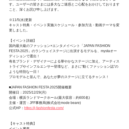
す。ユーザーの皆さまには多大なご迷惑とご心配をおかけしております
こと、深くお詫び申し上げます。
※11/5(水)更新
キャスト特典・イベント実施スケジュール・参加方法・動画テーマを変
更しました。
【イベント詳細】
国内最大級のファッション×エンタメイベント「JAPAN FASHION
FESTA 2025」のランウェイステージに出演するモデルを、mystaオー
ディションで選出！
有名ブランド・デザイナーによる華やかなステージに加え、アーティス
トライブやインフルエンサー登壇など、まさに“動くファッション誌”の
ような特別な一日！
プロモデルと並んで、あなたが夢のステージに立てるチャンス！
■JAPAN FASHION FESTA 2025開催概要
開催日：2025/12/29(月)
会場：横浜ランドマークホール(最大収容：約600名)
主催・運営：JFF事務局(株式会社mode beare)
公式HP：
https://j-fashionfesta.com/
【キャスト特典】
イベント審査