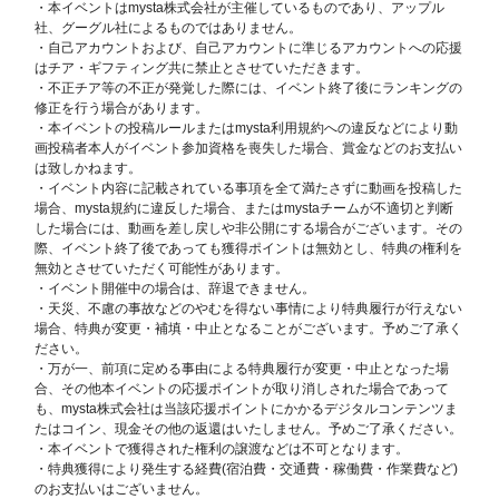
・本イベントはmysta株式会社が主催しているものであり、アップル
社、グーグル社によるものではありません。
・自己アカウントおよび、自己アカウントに準じるアカウントへの応援
はチア・ギフティング共に禁止とさせていただきます。
・不正チア等の不正が発覚した際には、イベント終了後にランキングの
修正を行う場合があります。
・本イベントの投稿ルールまたはmysta利用規約への違反などにより動
画投稿者本人がイベント参加資格を喪失した場合、賞金などのお支払い
は致しかねます。
・イベント内容に記載されている事項を全て満たさずに動画を投稿した
場合、mysta規約に違反した場合、またはmystaチームが不適切と判断
した場合には、動画を差し戻しや非公開にする場合がございます。その
際、イベント終了後であっても獲得ポイントは無効とし、特典の権利を
無効とさせていただく可能性があります。
・イベント開催中の場合は、辞退できません。
・天災、不慮の事故などのやむを得ない事情により特典履行が行えない
場合、特典が変更・補填・中止となることがございます。予めご了承く
ださい。
・万が一、前項に定める事由による特典履行が変更・中止となった場
合、その他本イベントの応援ポイントが取り消しされた場合であって
も、mysta株式会社は当該応援ポイントにかかるデジタルコンテンツま
たはコイン、現金その他の返還はいたしません。予めご了承ください。
・本イベントで獲得された権利の譲渡などは不可となります。
・特典獲得により発生する経費(宿泊費・交通費・稼働費・作業費など)
のお支払いはございません。