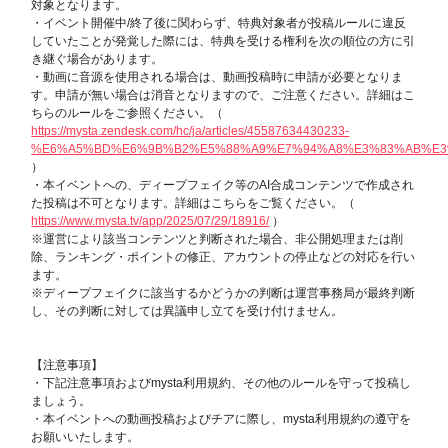
対象となります。
・イベント開催中/終了後に関わらず、特典対象者が投稿ルールに違反
していたことが発覚した際には、特典を受ける権利を次の順位の方に引
き継ぐ場合があります。
・動画に音源を使用される場合は、動画投稿時に申請が必要となりま
す。申請が無い場合は消音となりますので、ご注意ください。詳細はこ
ちらのルールをご参照ください。（
https://mysta.zendesk.com/hc/ja/articles/45587634430233-
%E6%A5%BD%E6%9B%B2%E5%88%A9%E7%94%A8%E3%83%AB%E
）
・本イベントへの、ディープフェイク等のAI合成コンテンツで作成され
た投稿は不可となります。詳細はこちらをご覧ください。（
https://www.mysta.tv/app/2025/07/29/18916/
）
※運営により該当コンテンツと判断された場合、非公開処理または削
除、ランキング・ポイントの修正、アカウントの停止などの対応を行い
ます。
※ディープフェイクに該当するかどうかの判断は運営事務局が最終判断
し、その判断に対しては異議申し立てを受け付けません。
【注意事項】
・下記注意事項およびmysta利用規約、その他のルールを守って投稿し
ましょう。
・本イベントへの動画投稿およびチアに際し、mysta利用規約の遵守を
お願いいたします。