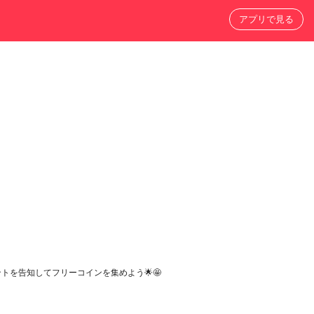
アプリで見る
を告知してフリーコインを集めよう🌟🤩