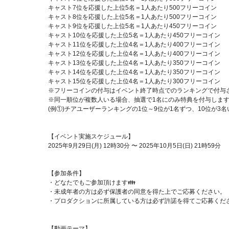
キャスト7位を応援した上位5名＝1人あたり500フリーコイン
キャスト8位を応援した上位5名＝1人あたり500フリーコイン
キャスト9位を応援した上位5名＝1人あたり450フリーコイン
キャスト10位を応援した上位5名＝1人あたり450フリーコイン
キャスト11位を応援した上位4名＝1人あたり400フリーコイン
キャスト12位を応援した上位4名＝1人あたり400フリーコイン
キャスト13位を応援した上位4名＝1人あたり350フリーコイン
キャスト14位を応援した上位4名＝1人あたり350フリーコイン
キャスト15位を応援した上位4名＝1人あたり300フリーコイン
※フリーコインの付与はイベント終了時点でのランキングで付与
※同一順位が複数人いる場合、抽選で1名にのみ特典を付与しま
(例①)チアユーザーランキングの1位～9位が1名ずつ、10位が3
【イベント実施スケジュール】
2025年9月29日(月) 12時30分 〜 2025年10月5日(日) 21時59分
【参加条件】
・どなたでもご参加頂けます👪
・未成年者の方は必ず保護者の同意を得た上でご応募ください。
・プロダクションに所属している方は必ず許諾を得てご応募くだ
【動画テーマ】