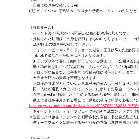
・自由に動画を投稿しよう📲
(例) ガチイベへの意気込み、今後参加予定のイベントの告知など
【投稿ルール】
・イベント終了時刻の24時間前が動画の投稿締め切りです。
・投稿された動画はご自身を証明するものになりますので、ご自
・10秒以上の動画を投稿して下さい。
・フォトムービーやスライドショーの場合、画像は5枚以上必要で
・TikTokで撮影された動画は不可となります。
・加工アプリ等で著しく顔を加工している動画は、非公開や差し
・動画の画角は9：16の縦型動画、サムネイルは1：1(480px以
・テロップや編集などは基本的に投稿者様にお任せいたします。
・カラオケ店での撮影は不可となります。
・原盤権の許諾がとれていない音源利用の挿入は不可となり、音
・同一人物が複数アカウントでイベントに参加した場合、イベン
・過去にmystaに投稿したことのある動画の場合、差し戻し、非
・動画に音源を使用される場合は、動画投稿時に申請が必要とな
https://mysta.zendesk.com/hc/ja/articles/4558763
・本イベントへの、ディープフェイク等のAI合成コンテンツで
※運営により該当コンテンツと判断された場合、非公開処理また
※ディープフェイクに該当するかどうかの判断は運営事務局が最