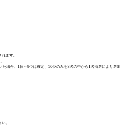
されます。
す。
名いた場合、1位～9位は確定、10位のみを3名の中から1名抽選により選出
さい。