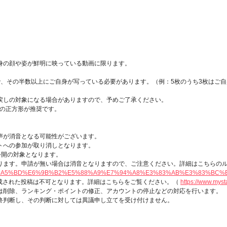
身の顔や姿が鮮明に映っている動画に限ります。
、その半数以上にご自身が写っている必要があります。（例：5枚のうち3枚はご
戻しの対象になる場合がありますので、予めご了承ください。
上)の正方形が推奨です。
声が消音となる可能性がございます。
トへの参加が取り消しとなります。
公開の対象となります。
ります。申請が無い場合は消音となりますので、ご注意ください。詳細はこちらの
4430233-%E6%A5%BD%E6%9B%B2%E5%88%A9%E7%94%A8%E3%83%AB%E3%83%BC
作成された投稿は不可となります。詳細はこちらをご覧ください。（
https://www.myst
は削除、ランキング・ポイントの修正、アカウントの停止などの対応を行います。
終判断し、その判断に対しては異議申し立てを受け付けません。