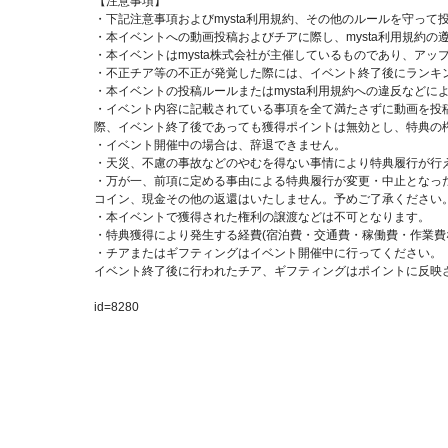
【注意事項】
・下記注意事項およびmysta利用規約、その他のルールを守って
・本イベントへの動画投稿およびチアに際し、mysta利用規約の
・本イベントはmysta株式会社が主催しているものであり、ア
・不正チア等の不正が発覚した際には、イベント終了後にランキ
・本イベントの投稿ルールまたはmysta利用規約への違反など
・イベント内容に記載されている事項を全て満たさずに動画を投稿
際、イベント終了後であっても獲得ポイントは無効とし、特典の
・イベント開催中の場合は、辞退できません。
・天災、不慮の事故などのやむを得ない事情により特典履行が行
・万が一、前項に定める事由による特典履行が変更・中止となった
コイン、現金その他の返還はいたしません。予めご了承ください
・本イベントで獲得された権利の譲渡などは不可となります。
・特典獲得により発生する経費(宿泊費・交通費・稼働費・作業費
・チアまたはギフティングはイベント開催中に行ってください。
イベント終了後に行われたチア、ギフティングはポイントに反映
id=8280