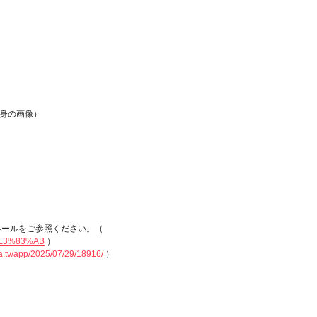
自身の画像）
ルールをご参照ください。（
%E3%83%AB
）
a.tv/app/2025/07/29/18916/
）