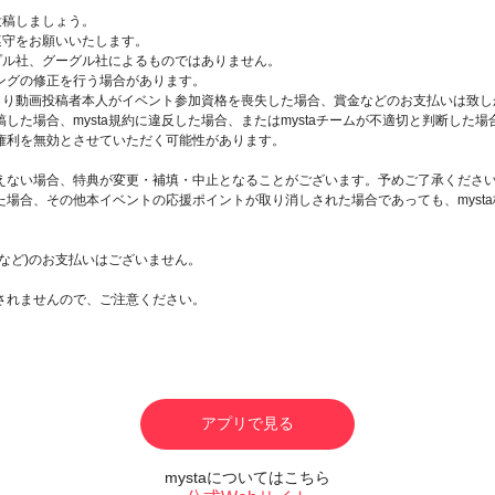
投稿しましょう。
遵守をお願いいたします。
ップル社、グーグル社によるものではありません。
ングの修正を行う場合があります。
により動画投稿者本人がイベント参加資格を喪失した場合、賞金などのお支払いは致し
した場合、mysta規約に違反した場合、またはmystaチームが不適切と判断した
権利を無効とさせていただく可能性があります。
えない場合、特典が変更・補填・中止となることがございます。予めご了承くださ
場合、その他本イベントの応援ポイントが取り消しされた場合であっても、myst
。
など)のお支払いはございません。
されませんので、ご注意ください。
アプリで見る
mystaについてはこちら