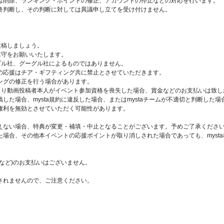
は削除、ランキング・ポイントの修正、アカウントの停止などの対応を行います。
終判断し、その判断に対しては異議申し立てを受け付けません。
投稿しましょう。
遵守をお願いいたします。
ップル社、グーグル社によるものではありません。
の応援はチア・ギフティング共に禁止とさせていただきます。
ングの修正を行う場合があります。
により動画投稿者本人がイベント参加資格を喪失した場合、賞金などのお支払いは致し
した場合、mysta規約に違反した場合、またはmystaチームが不適切と判断した
権利を無効とさせていただく可能性があります。
えない場合、特典が変更・補填・中止となることがございます。予めご了承くださ
場合、その他本イベントの応援ポイントが取り消しされた場合であっても、myst
。
など)のお支払いはございません。
されませんので、ご注意ください。