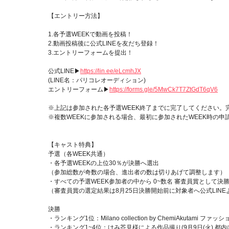
【エントリー方法】
1.各予選WEEKで動画を投稿！
2.動画投稿後に公式LINEを友だち登録！
3.エントリーフォームを提出！
公式LINE▶
https://lin.ee/eLcmhJX
(LINE名：パリコレオーディション)
エントリーフォーム▶
https://forms.gle/5MwCk7T7ZtGdT6qV6
※上記は参加された各予選WEEK終了までに完了してください。
※複数WEEKに参加される場合、最初に参加されたWEEK時の申
【キャスト特典】
予選（各WEEK共通）
・各予選WEEKの上位30％が決勝へ選出
（参加総数が奇数の場合、進出者の数は切りあげて調整します）
・すべての予選WEEK参加者の中から 0~数名 審査員賞として決
（審査員賞の選定結果は8月25日決勝開始前に対象者へ公式LIN
決勝
・ランキング1位：Milano collection by ChemiAkutami
・ランキング1~4位：けみ芥見様による作品撮り(9月9日(火) 都内