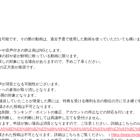
加は可能です。その際の動画は、過去予選で使用した動画を使っていただいても構い
ーや音声付きの静止画はNGとします。
身の顔や姿が鮮明に映っている動画に限ります。
戻しの対象になる場合がありますので、予めご了承ください。
上)の正方形が推奨です。
声が消音となる可能性がございます。
トへの参加が取り消しとなります。
公開の対象となります。
に違反していたことが発覚した際には、特典を受ける権利を次の順位の方に引き継ぐ
作成された投稿は不可となります。
は削除、ランキング・ポイントの修正、アカウントの停止などの対応を行います。
終判断し、その判断に対しては異議申し立てを受付けません。
ります。申請が無い場合は消音となりますので、ご注意ください。詳細はこちらの
4430233-%E6%A5%BD%E6%9B%B2%E5%88%A9%E7%94%A8%E3%83%AB%E3%83%BC
作成された投稿は不可となります。詳細はこちらをご覧ください。（
https://www.myst