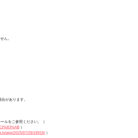
ません。
場合があります。
ルールをご参照ください。（
%E3%83%AB
）
a.tv/app/2025/07/29/18916/
）