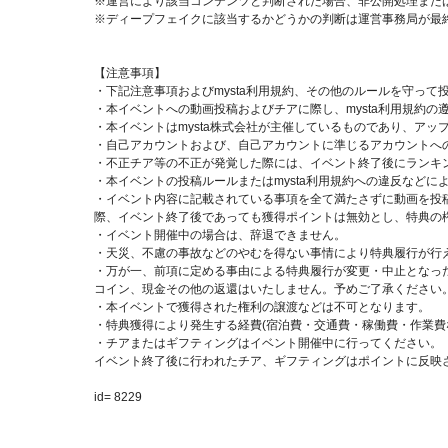
※運営により該当コンテンツと判断された場合、非公開処理また
※ディープフェイクに該当するかどうかの判断は運営事務局が最
【注意事項】
・下記注意事項およびmysta利用規約、その他のルールを守って
・本イベントへの動画投稿およびチアに際し、mysta利用規約の
・本イベントはmysta株式会社が主催しているものであり、ア
・自己アカウントおよび、自己アカウントに準じるアカウントへ
・不正チア等の不正が発覚した際には、イベント終了後にランキ
・本イベントの投稿ルールまたはmysta利用規約への違反など
・イベント内容に記載されている事項を全て満たさずに動画を投稿
際、イベント終了後であっても獲得ポイントは無効とし、特典の
・イベント開催中の場合は、辞退できません。
・天災、不慮の事故などのやむを得ない事情により特典履行が行
・万が一、前項に定める事由による特典履行が変更・中止となった
コイン、現金その他の返還はいたしません。予めご了承ください
・本イベントで獲得された権利の譲渡などは不可となります。
・特典獲得により発生する経費(宿泊費・交通費・稼働費・作業費
・チアまたはギフティングはイベント開催中に行ってください。
イベント終了後に行われたチア、ギフティングはポイントに反映
id= 8229