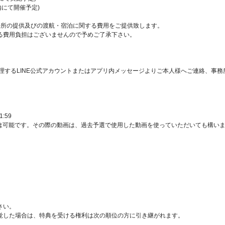
内にて開催予定)
場所の提供及びの渡航・宿泊に関する費用をご提供致します。
る費用負担はございませんので予めご了承下さい。
営管理するLINE公式アカウントまたはアプリ内メッセージよりご本人様へご連絡、
:59
加は可能です。その際の動画は、過去予選で使用した動画を使っていただいても構い
さい。
覚した場合は、特典を受ける権利は次の順位の方に引き継がれます。