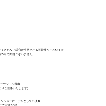
完了されない場合は失格となる可能性がございます
請のみで問題ございません。
勝ラウンドへ選出
Eよりご連絡いたします）
 ファッションショーにモデルとして出演👑
にて実施予定)