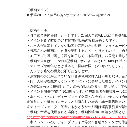
【動画テーマ】
▶予選WEEK：自己紹介&オーディションへの意気込み
【投稿ルール】
・各予選で決勝を逃したとしても、次回の予選WEEKに再度参
・イベント終了時刻の24時間前が動画の投稿締め切りです。
・ご本人が出演していない動画や音声のみの動画、フォトムービ
・投稿された動画はご自身を証明するものになりますので、ご自
・加工アプリ等で著しく顔を加工している動画は、非公開や差し
・動画の画角は9：16の縦型動画、サムネイルは1：1(480px以
・テロップや編集などは基本的に投稿者様にお任せいたします。
・カラオケ店での撮影は不可となります。
・原盤権の許諾がとれていない音源利用の挿入は不可となり、音
・同一人物が複数アカウントでイベントに参加した場合、イベン
・過去にmystaに投稿したことのある動画の場合、差し戻し、非
・イベント開催中/終了後に関わらず、特典対象者が投稿ルール
・本イベントへの、ディープフェイク等のAI 合成コンテンツで
※運営により該当コンテンツと判断された場合、非公開処理また
※ディープフェイクに該当するかどうかの判断は運営事務局が最
・動画に音源を使用される場合は、動画投稿時に申請が必要とな
https://mysta.zendesk.com/hc/ja/articles/4558763
・本イベントへの、ディープフェイク等のAI合成コンテンツで