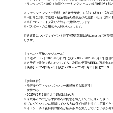
・ランキング1~10位：特別ウォーキングレッスン(9月9日(火) 都
※ファッションショー期間（9月後半想定）に関する渡航・宿泊
※同行者に関して渡航・宿泊場所の提供及びの渡航・宿泊に関す
※当日のヘアメイク及び衣装をご提供いたします。
※パスポートのご用意をお願いいたします。
特典連絡について：イベント終了後5営業日以内にmystaが運
します。
【イベント実施スケジュール】
【予選WEEK2】2025年8月12日(火)19:00〜 2025年8月17日(日)21
※各予選で決勝を逃したとしても、次回の予選WEEKに再度参
【決勝】2025年8月26日 (火)19:00〜 2025年8月31日(日)21:59
【参加条件】
・モデルやファッションショー未経験でも出場可！
・女性のみ
・2025年9月2日時点で15歳以上の方
※未成年者の方は必ず保護者の同意を得た上でご応募ください。
※プロダクションに所属している方は必ず許諾を得てご応募くだ
※イベント終了後特典対象者が応募条件を満たしていない事が発