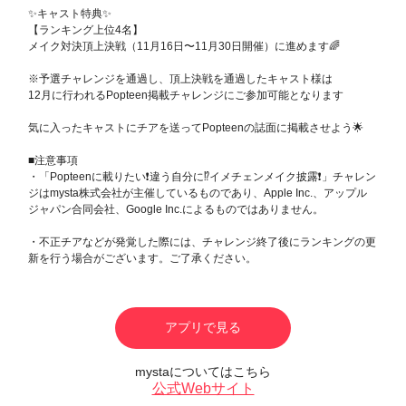
✨キャスト特典✨
【ランキング上位4名】
メイク対決頂上決戦（11月16日〜11月30日開催）に進めます🌈
※予選チャレンジを通過し、頂上決戦を通過したキャスト様は
12月に行われるPopteen掲載チャレンジにご参加可能となります
気に入ったキャストにチアを送ってPopteenの誌面に掲載させよう🌟
■注意事項
・「Popteenに載りたい❗️違う自分に⁉️イメチェンメイク披露❗️」チャレン
ジはmysta株式会社が主催しているものであり、Apple Inc.、アップル
ジャパン合同会社、Google Inc.によるものではありません。
・不正チアなどが発覚した際には、チャレンジ終了後にランキングの更
新を行う場合がございます。ご了承ください。
アプリで見る
mystaについてはこちら
公式Webサイト