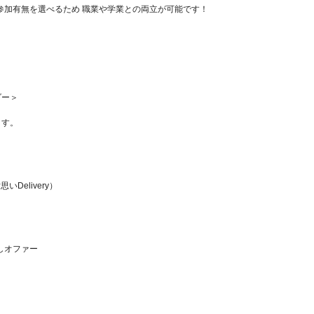
に参加有無を選べるため 職業や学業との両立が可能です！
ダー＞
ます。
いDelivery）
しオファー