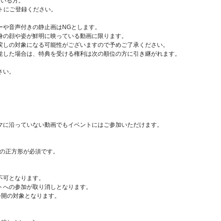
ている方。
ウントにご登録ください。
ーや音声付きの静止画はNGとします。
身の顔や姿が鮮明に映っている動画に限ります。
戻しの対象になる可能性がございますので予めご了承ください。
覚した場合は、特典を受ける権利は次の順位の方に引き継がれます。
さい。
マに沿っていない動画でもイベントにはご参加いただけます。
上)の正方形が必須です。
不可となります。
トへの参加が取り消しとなります。
公開の対象となります。