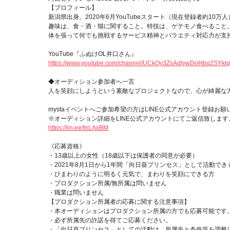
【プロフィール】
新潟県出身。2020年6月YouTubeスタート（現在登録者約10万人
趣味は、食・酒・猫に関すること。特技は、ゲテモノ食べること
体を張って何でも挑戦するサービス精神とバラエティ対応力が支
YouTube『ふぬけOL井口さん』
https://www.youtube.com/channel/UCkOy3ZsAdIywDoHbq2SYki
◆オーディション参加者へ一言
人を笑顔にしようという素敵なプロジェクトなので、心が綺麗な
mystaイベントへご参加希望の方はLINE公式アカウント登録お願
※オーディション詳細をLINE公式アカウントにてご返信致します
https://lin.ee/tnLAxBM
《応募資格》
・13歳以上の女性（18歳以下は保護者の同意が必要）
・2021年8月1日から1年間「向日葵プリンセス」として活動でき
・ひまわりのように明るく元気で、まわりを笑顔にできる方
・プロダクション所属/無所属は問いません
・職業は問いません
【プロダクション所属者の応募に関する注意事項】
・本オーディションはプロダクション所属の方でも応募可能で
・必ず所属先の許諾を得てご応募ください。
・「向日葵プリンセス」としての活動は、所属先と条件等を調整