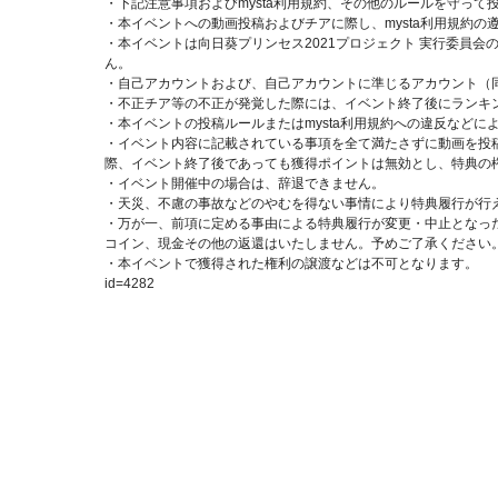
・下記注意事項およびmysta利用規約、その他のルールを守って
・本イベントへの動画投稿およびチアに際し、mysta利用規約の
・本イベントは向日葵プリンセス2021プロジェクト 実行委員
ん。
・自己アカウントおよび、自己アカウントに準じるアカウント（
・不正チア等の不正が発覚した際には、イベント終了後にランキ
・本イベントの投稿ルールまたはmysta利用規約への違反など
・イベント内容に記載されている事項を全て満たさずに動画を投稿
際、イベント終了後であっても獲得ポイントは無効とし、特典の
・イベント開催中の場合は、辞退できません。
・天災、不慮の事故などのやむを得ない事情により特典履行が行
・万が一、前項に定める事由による特典履行が変更・中止となった
コイン、現金その他の返還はいたしません。予めご了承ください
・本イベントで獲得された権利の譲渡などは不可となります。
id=4282