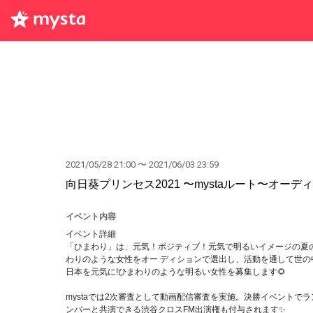
2021/05/28 21:00 〜 2021/06/03 23:59
向日葵プリンセス2021 〜mystaルート〜オーデ
イベント内容
イベント詳細
「ひまわり」は、元気！ポジティブ！元気で明るいイメージ
わりのような女性をオー ディションで選出し、活動を通して世の中
日本を元気に!ひまわりのような明るい女性を募集します🌻
mystaでは2次審査として動画配信審査を実施。決勝イベント
ンバーと共演できる渋谷クロスFM出演権も付与されます✨