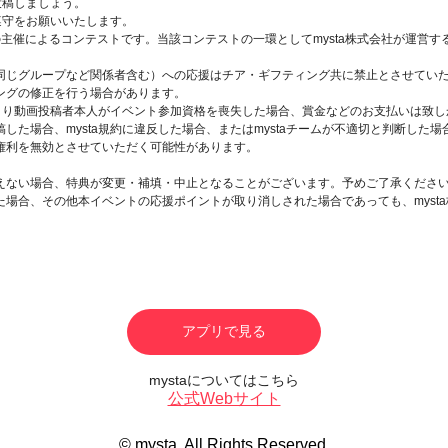
投稿しましょう。
遵守をお願いいたします。
会の主催によるコンテストです。当該コンテストの一環としてmysta株式会社が運営
同じグループなど関係者含む）への応援はチア・ギフティング共に禁止とさせてい
ングの修正を行う場合があります。
により動画投稿者本人がイベント参加資格を喪失した場合、賞金などのお支払いは致し
した場合、mysta規約に違反した場合、またはmystaチームが不適切と判断した
権利を無効とさせていただく可能性があります。
えない場合、特典が変更・補填・中止となることがございます。予めご了承くださ
場合、その他本イベントの応援ポイントが取り消しされた場合であっても、myst
。
アプリで見る
mystaについてはこちら
公式Webサイト
© mysta. All Rights Reserved.