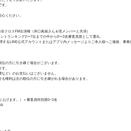
です。
安心ください。
6渋谷クロスFM出演権（井口眞緒さん＆現メンバーと共演）
ントランキング2〜7位までの中から0〜3名審査員賞として選出。
営管理するLINE公式アカウントまたはアプリ内メッセージよりご本人様へご連絡、
順位の方に引き継ぐ場合がございます。
ます。
費など）のお支払いはございません。
ける権利は次の順位の方に引き継がれる場合があります。
り上げます。）＋審査員特別賞0~3名
59