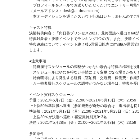
・プロフィールをメールでお送りいただくだけでエントリー可能
（メールアドレス：desk@ai-dream.com）
・本オーディションを通じたスカウト行為はいたしませんのでご
キャスト特典
決勝特典内容：「向日葵プリンセス2021」最終面談へ選出＆6/
特典対象者：決勝イベントでランキング1位の方。また、決勝イベ
特典連絡について：イベント終了後5営業日以内にmystaが運
します。
●注意事項
・特典履行スケジュールの調整がつかない場合は特典の権利を次
・スケジュールはやむを得ない事情により変更になる場合があり
・特典獲得により発生する経費（宿泊費・交通費・稼働費・作業
・万一特典履行スケジュールの調整がつかない場合は、特典を受
イベント実施スケジュール
予選：2021年5月7日（金）21:00〜2021年5月13日（木）23:59
┗上位50%準決勝へ選出（参加総数が奇数の場合は、進出者を切
準決勝：2021年5月17日（月）21:00〜2021年5月23日（日）23:
┗上位30％が決勝へ選出＋審査員特別賞0~3名
決勝：2021年5月28日（金）21:00〜2021年6月3日（木）23:59
参加条件