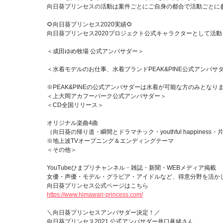
向日葵プリンセスの活動は案件ごとにご自身の都合で活動ごと
🌻向日葵プリンセス2020実績🌻
向日葵プリンセス2020プロジェクト公式キャラクターとして活動
＜成田ゆめ牧場 公式アンバサダー＞
＜水着モデルのお仕事、水着ブランドPEAK&PINE公式アンバサ
※PEAK&PINEの公式アンバサダーは水着が可能な方のみとなり
＜上大岡アカフーパーク公式アンバサダー＞
＜CD全国リリース＞
オリジナル楽曲4曲
（向日葵の帰り道・瞬間とドラマチック・youthful happiness・片思
※地上波TVオープニング＆エンディングテーマ
＜その他＞
YouTubeひまプリチャンネル・雑誌・新聞・WEBメディア掲載
女優・声優・モデル・グラビア・アイドルなど、得意分野を活か
向日葵プリンセス公式ページはこちら
https://www.himawari-princess.com/
＼向日葵プリンセスアンバサダー決定！／
向日葵プリンセス2021 公式アンバサダー井口眞緒さん