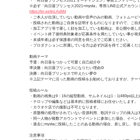
・「向日葵プリンセス2021 オーディション」事前エントリーし
※必ず「向日葵プリンセス2021×mysta」専用 LINE公式アカ
https://lin.ee/tnLAxBM
・ご本人が出演していない動画や音声のみの動画、フォトムービ
・投稿された動画はご自身を証明するものになりますので、ご自
・加工アプリ等で著しく顔を加工している動画は、非公開や差し
・イベント終了後特典対象者が応募条件を満たしていない事が発
・未成年者は必ず保護者の同意を得た上でご応募ください。
・プロダクションに所属している方は必ず許諾を得てご応募くだ
動画テーマ
予選：向日葵をつかって可愛く自己紹介🌻
準決勝：向日葵プリンセスになりたい理由🌻
決勝：向日葵プリンセスで叶えたい夢🌻
※上記テーマに沿った動画の投稿をお勧めしておりますが、テー
投稿ルール
・動画の画角は9：16の縦型動画、サムネイルは1：1(480px以
・テロップや編集などは基本的に投稿者様にお任せいたします。
・カラオケ店での撮影は不可となります。
・原盤権の処理がされていない音源利用、歌詞テロップの挿入は
・同一人物が複数アカウントでイベントに参加した場合、イベン
・過去にmystaに投稿したことのある動画の場合、差し戻し、非
注意事項