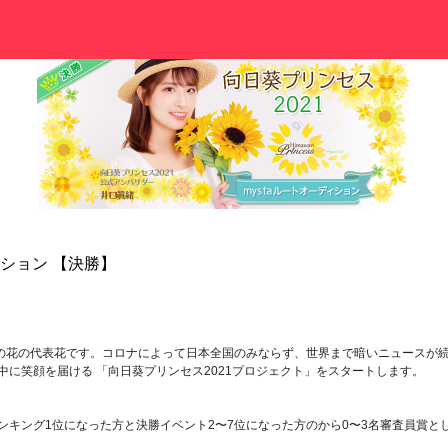
ィション 【決勝】
の夏の花の代表花です。コロナによって日本全国のみならず、世界まで暗いニュースか
に笑顔を届ける 「向日葵プリンセス2021プロジェクト」をスタートします。
でランキング1位になった方と決勝イベント2〜7位になった方のから0〜3名審査員賞