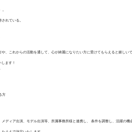
）。
。
持されている。
g
方や、これからの活動を通して、心が綺麗になりたい方に受けてもらえると嬉しい
いします！
。
る方
す。メディア出演、モデル出演等、所属事務所様と連携し、 条件を調整し、活躍の機
したうえで決定いたします。