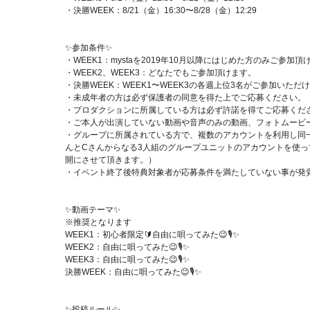
・決勝WEEK：8/21（金）16:30〜8/28（金）12:29
✨参加条件✨
・WEEK1：mystaを2019年10月以降にはじめた方のみご参加頂
・WEEK2、WEEK3：どなたでもご参加頂けます。
・決勝WEEK：WEEK1〜WEEK3の各週上位3名がご参加いただ
・未成年者の方は必ず保護者の同意を得た上でご応募ください。
・プロダクションに所属している方は必ず許諾を得てご応募くだ
・ご本人が出演していない動画や音声のみの動画、フォトムービ
・グループに所属されている方で、複数のアカウントを利用し同一
んとCさんからなる3人組のグループユニットのアカウントを使っ
開にさせて頂きます。）
・イベント終了後特典対象者が応募条件を満たしていない事が発
✨動画テーマ✨
※推奨となります
WEEK1：初心者限定🔰自由に唄ってみた😉🎙✨
WEEK2：自由に唄ってみた😉🎙✨
WEEK3：自由に唄ってみた😉🎙✨
決勝WEEK：自由に唄ってみた😉🎙✨
✨投稿ルール✨