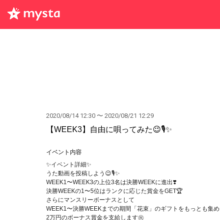
2020/08/14 12:30 〜 2020/08/21 12:29
【WEEK3】自由に唄ってみた😉🎙✨
イベント内容
✨イベント詳細✨
うた動画を投稿しよう😉🎙✨
WEEK1〜WEEK3の上位3名は決勝WEEKに進出❣️
決勝WEEKの1〜5位はランクに応じた賞金をGET🏆
さらにマンスリーボーナスとして
WEEK1〜決勝WEEKまでの期間「花束」のギフトをもっとも集
2万円のボーナス賞金を支給します㊗️