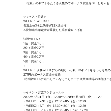
「花束」のギフトをたくさん集めてボーナス賞金をGETしちゃおう
✨キャスト特典✨
WEEK1〜WEEK3：
各週上位3名に決勝WEEK進出権
⚠︎決勝進出確定者が重複した場合繰り上げ有
決勝WEEK：
1位：賞金3万円
2位：賞金2万円
3位：賞金1万円
4位：賞金1万円
5位：賞金1万円
＋
WEEK1〜決勝WEEKまでの期間「花束」のギフトをもっとも集
2万円のボーナス賞金を支給
※決勝WEEKに進出していなくてもボーナス賞金獲得の権利はご
✨イベント実施スケジュール✨
2020年7月31日（金）12:30〜2020年8月28日（金）12:29
・WEEK1：7/31（金）12:30～8/7（金）12:29
・WEEK2：8/7（金）12:30〜8/14（金）12:29
・WEEK3：8/14（金）12:30〜8/21（金）12:29