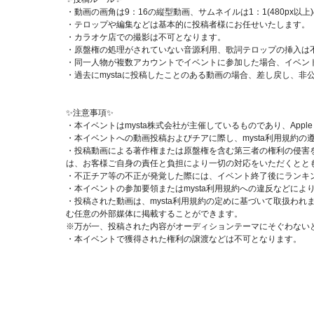
・動画の画角は9：16の縦型動画、サムネイルは1：1(480px以
・テロップや編集などは基本的に投稿者様にお任せいたします。
・カラオケ店での撮影は不可となります。
・原盤権の処理がされていない音源利用、歌詞テロップの挿入は
・同一人物が複数アカウントでイベントに参加した場合、イベン
・過去にmystaに投稿したことのある動画の場合、差し戻し、非
✨注意事項✨
・本イベントはmysta株式会社が主催しているものであり、Apple 
・本イベントへの動画投稿およびチアに際し、mysta利用規約の
・投稿動画による著作権または原盤権を含む第三者の権利の侵害
は、お客様ご自身の責任と負担により一切の対応をいただくととも
・不正チア等の不正が発覚した際には、イベント終了後にランキ
・本イベントの参加要領またはmysta利用規約への違反などに
・投稿された動画は、mysta利用規約の定めに基づいて取扱われま
む任意の外部媒体に掲載することができます。
※万が一、投稿された内容がオーディションテーマにそぐわない
・本イベントで獲得された権利の譲渡などは不可となります。