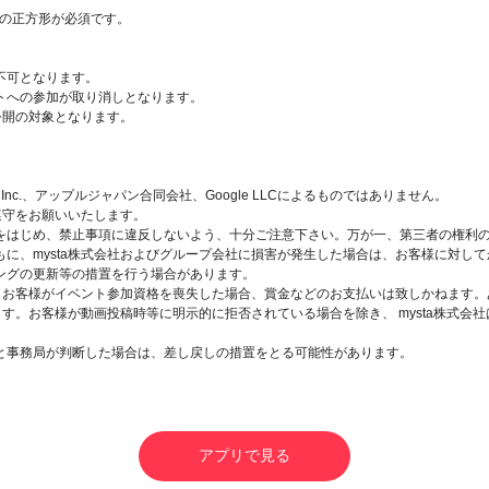
上)の正方形が必須です。
不可となります。
トへの参加が取り消しとなります。
公開の対象となります。
Inc.、アップルジャパン合同会社、Google LLCによるものではありません。
遵守をお願いいたします。
をはじめ、禁止事項に違反しないよう、十分ご注意下さい。万が一、第三者の権利
に、mysta株式会社およびグループ会社に損害が発生した場合は、お客様に対し
ングの更新等の措置を行う場合があります。
よりお客様がイベント参加資格を喪失した場合、賞金などのお支払いは致しかねます
す。お客様が動画投稿時等に明示的に拒否されている場合を除き、 mysta株式会社
と事務局が判断した場合は、差し戻しの措置をとる可能性があります。
アプリで見る