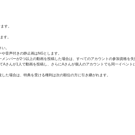
けます。
けます。
さい。
ーや音声付きの静止画はNGとします。
メンバーが2つ以上の動画を投稿した場合は、すべてのアカウントの参加資格を失効と
てAさんが1人で動画を投稿し、さらにAさんが個人のアカウントでも同一イベント
覚した場合は、特典を受ける権利は次の順位の方に引き継がれます。