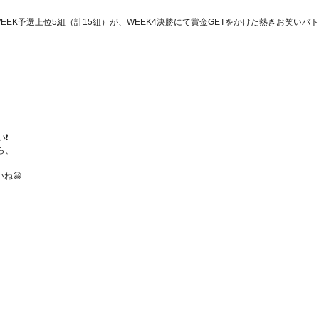
各WEEK予選上位5組（計15組）が、WEEK4決勝にて賞金GETをかけた熱きお笑い
❗️
ら、
ね😃