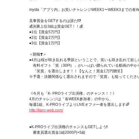
mysta「アプリ内」お笑いチャレンジWEEK1〜WEEK3までの
見事賞金をGETするのは誰だ❗️❓
💰決勝上位3組は賞金GET！！💰
●1位【賞金5万円】
●2位【賞金2万円】
●3位【賞金1万円】
＜朗報❣️＞
●4月は桜が咲き乱れる季節ということで、笑いも咲き乱れて欲しい
有料ギフト「笑（30Pt）」がいっぱい贈られている動画の中か
「笑賞」を選出します！！【なんと！賞金1万円贈呈】
※予選・決勝関係なく選出されますので「笑賞」も狙ってください
《今月も「K- PROライブ出演権」のチャンス！！》
4月のチャレンジは「各WEEK参加者」の中から、
毎週1組、K-PROライブよりLIVEオファー者を選出します🌈
http://kpro-web.com/
●K-PROライブ出演権のチャンスもGETしよう❗️
審査員選出賞金1組2000円×5組