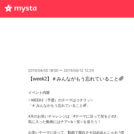
2019/04/05 18:00 〜 2019/04/12 12:29
【week2】＃みんながもう忘れていること🌈
イベント内容
✨WEEK2（予選）のテーマはコチラッ✨
「＃ みんながもう忘れていること🌈」
4月のお笑いチャレンジは「#テーマに沿って笑をとれ❗️」
気に入った動画にはチア⭐️＆✨笑✨を送ろう！
お笑いテーマに沿って、動画で面白さを詰め込んじゃおう❗️❗️